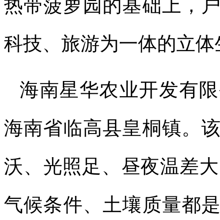
热带菠萝园的基础上，
科技、旅游为一体的立体
海南星华农业开发有限
海南省临高县皇桐镇。
沃、光照足、昼夜温差大
气候条件、土壤质量都