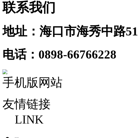
联系我们
地址：海口市海秀中路51
电话：0898-66766228
手机版网站
友情链接
LINK