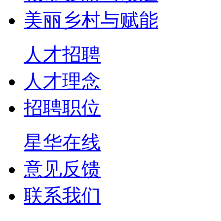
美丽乡村与赋能
人才招聘
人才理念
招聘职位
星华在线
意见反馈
联系我们