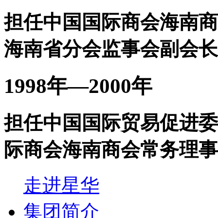
担任中国国际商会海南商
海南省分会监事会副会长
1998年—2000年
担任中国国际贸易促进委
际商会海南商会常务理事
走进星华
集团简介