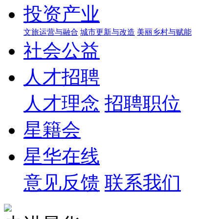
投资产业
文旅运营与融合
城市更新与改造
美丽乡村与赋能
社会公益
人才招聘
人才理念
招聘职位
星籍会
星华在线
意见反馈
联系我们