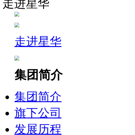
走进星华
走进星华
集团简介
集团简介
旗下公司
发展历程