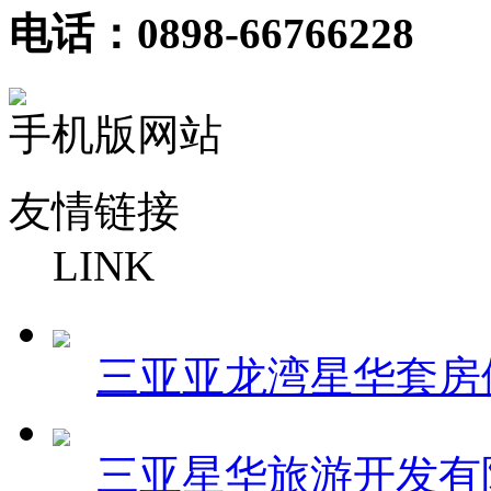
电话：0898-66766228
手机版网站
友情链接
LINK
三亚亚龙湾星华套房
三亚星华旅游开发有