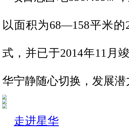
以面积为68—158平米
式，并已于2014年11
华宁静随心切换，发展潜
走进星华