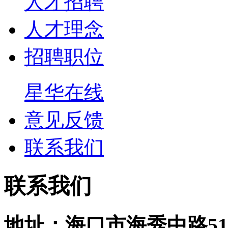
人才招聘
人才理念
招聘职位
星华在线
意见反馈
联系我们
联系我们
地址：海口市海秀中路51