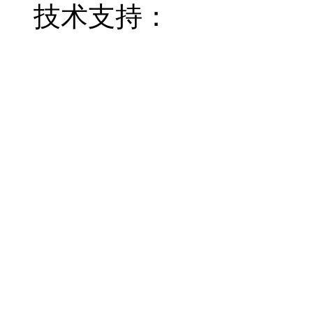
技术支持：