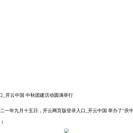
入口_开云中国 中秋团建活动圆满举行
二一年九月十五日，开云网页版登录入口_开云中国 举办了“庆
来！