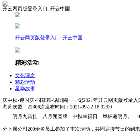
开云网页版登录入口_开云中国
开云网页版登录入口_开云中国
精彩活动
文化理念
精彩活动
星华故事
庆中秋•迎国庆•同鼓舞•话团圆——记2021年开云网页版登录
浏览次数：22806次
发布时间：2021-09-22 18:02:00
明月九霄挂，八月团圆牌，中秋幸福日，举杯邀明月。二0
分下属公司200余名员工参加了本次活动，共同迎接节日的到