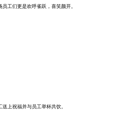
场员工们更是欢呼雀跃，喜笑颜开。
工送上祝福并与员工举杯共饮。