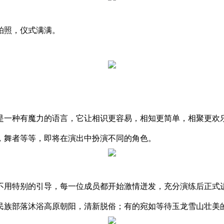
拍照，仪式满满。
是一种有魔力的语言，它让相识更容易，相知更简单，相聚更欢
，舞者等等，即将在演出中扮演不同的角色。
不用特别的引导，每一位成员都开始激情迸发，充分演练后正式
民族部落沐浴高原朝阳，清新脱俗；有的宛如等待玉龙雪山壮美