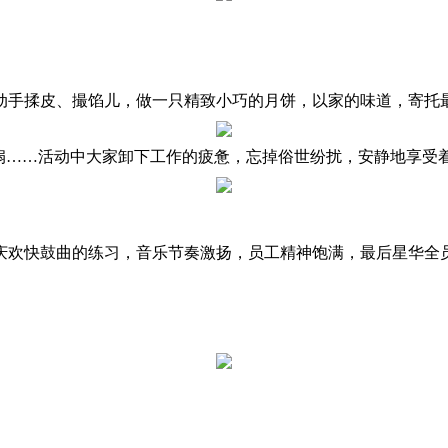
动手揉皮、撮馅儿，做一只精致小巧的月饼，以家的味道，寄托
宫扇……活动中大家卸下工作的疲惫，忘掉俗世纷扰，安静地享受
庆欢快鼓曲的练习，音乐节奏激扬，员工精神饱满，最后星华全