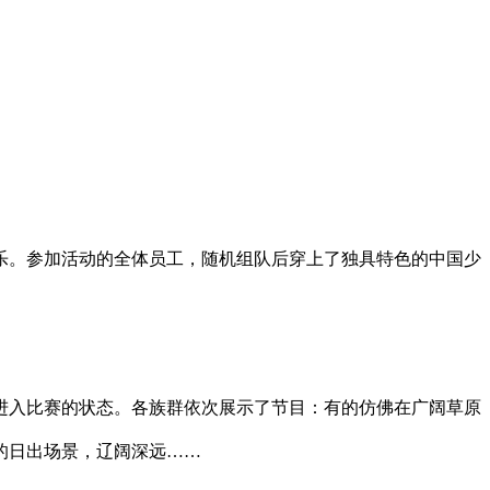
乐。参加活动的全体员工，随机组队后穿上了独具特色的中国少
进入比赛的状态。各族群依次展示了节目：有的仿佛在广阔草原
的日出场景，辽阔深远……