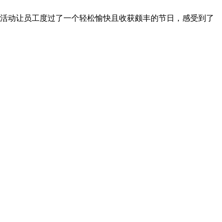
秋活动让员工度过了一个轻松愉快且收获颇丰的节日，感受到了