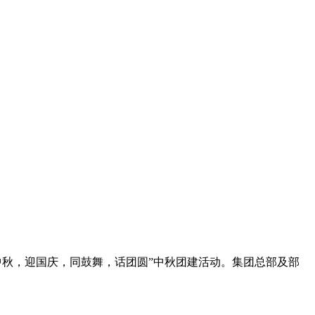
中秋，迎国庆，同鼓舞，话团圆”中秋团建活动。集团总部及部