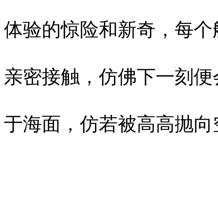
体验的惊险和新奇，每个
亲密接触，仿佛下一刻便
于海面，仿若被高高抛向