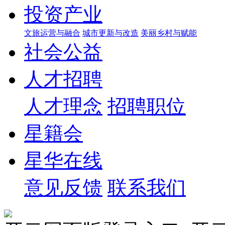
投资产业
文旅运营与融合
城市更新与改造
美丽乡村与赋能
社会公益
人才招聘
人才理念
招聘职位
星籍会
星华在线
意见反馈
联系我们