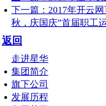
下一篇：2017年开云
秋，庆国庆”首届职工
返回
走进星华
集团简介
旗下公司
发展历程