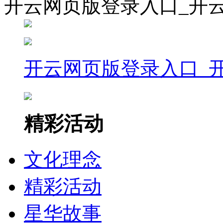
开云网页版登录入口_开
开云网页版登录入口_
精彩活动
文化理念
精彩活动
星华故事